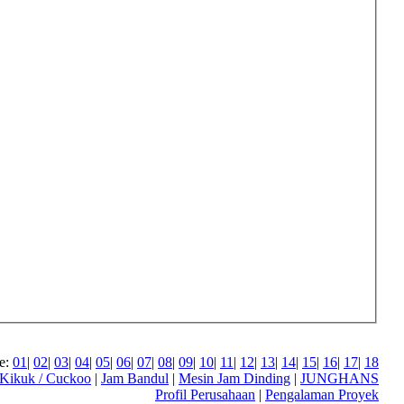
e:
01
|
02
|
03
|
04
|
05
|
06
|
07
|
08
|
09
|
10
|
11
|
12
|
13
|
14
|
15
|
16
|
17
|
18
Kikuk / Cuckoo
|
Jam Bandul
|
Mesin Jam Dinding
|
JUNGHANS
Profil Perusahaan
|
Pengalaman Proyek