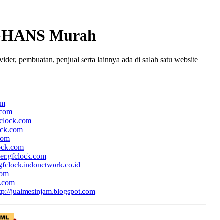
GHANS Murah
r, pembuatan, penjual serta lainnya ada di salah satu website
om
.com
fclock.com
lock.com
.com
lock.com
her.gfclock.com
/gfclock.indonetwork.co.id
com
k.com
tp://jualmesinjam.blogspot.com