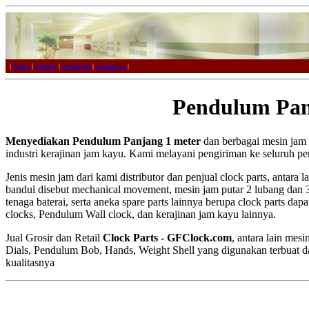
|
Home
|
Product
|
Download
|
Contact us
|
Pendulum Pan
Menyediakan Pendulum Panjang 1 meter
dan berbagai mesin jam 
industri kerajinan jam kayu. Kami melayani pengiriman ke seluruh pe
Jenis mesin jam dari kami distributor dan penjual clock parts, antara l
bandul disebut mechanical movement, mesin jam putar 2 lubang dan
tenaga baterai, serta aneka spare parts lainnya berupa clock parts d
clocks, Pendulum Wall clock, dan kerajinan jam kayu lainnya.
Jual Grosir dan Retail
Clock Parts - GFClock.com
, antara lain me
Dials, Pendulum Bob, Hands, Weight Shell yang digunakan terbuat dar
kualitasnya