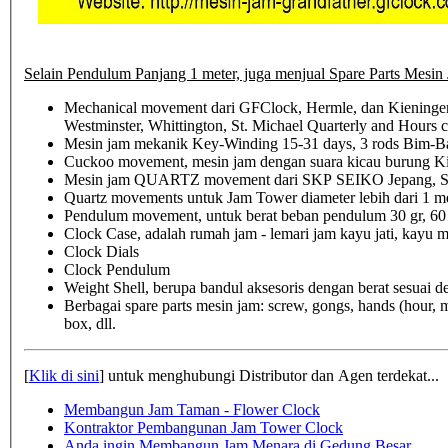
Selain Pendulum Panjang 1 meter, juga menjual Spare Parts Mesin 
Mechanical movement dari GFClock, Hermle, dan Kieninger
Westminster, Whittington, St. Michael Quarterly and Hours 
Mesin jam mekanik Key-Winding 15-31 days, 3 rods Bim-B
Cuckoo movement, mesin jam dengan suara kicau burung Kik
Mesin jam QUARTZ movement dari SKP SEIKO Jepang, S
Quartz movements untuk Jam Tower diameter lebih dari 1 m
Pendulum movement, untuk berat beban pendulum 30 gr, 60 gr
Clock Case, adalah rumah jam - lemari jam kayu jati, kay
Clock Dials
Clock Pendulum
Weight Shell, berupa bandul aksesoris dengan berat sesuai 
Berbagai spare parts mesin jam: screw, gongs, hands (hour, 
box, dll.
[
Klik di sini
] untuk menghubungi Distributor dan Agen terdekat...
Membangun Jam Taman - Flower Clock
Kontraktor Pembangunan Jam Tower Clock
Anda ingin Membangun Jam Menara di Gedung Besar