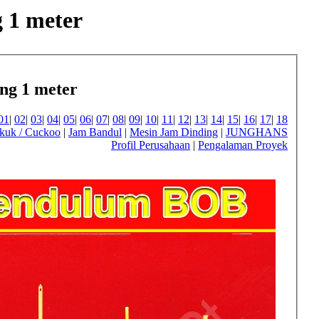
 1 meter
ng 1 meter
01
|
02
|
03
|
04
|
05
|
06
|
07
|
08
|
09
|
10
|
11
|
12
|
13
|
14
|
15
|
16
|
17
|
18
kuk / Cuckoo
|
Jam Bandul
|
Mesin Jam Dinding
|
JUNGHANS
Profil Perusahaan
|
Pengalaman Proyek