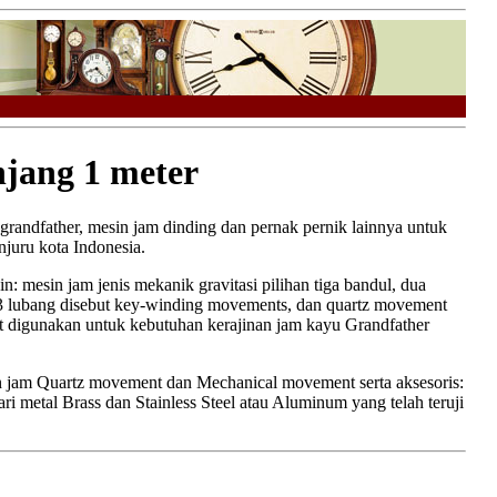
jang 1 meter
grandfather, mesin jam dinding dan pernak pernik lainnya untuk
njuru kota Indonesia.
ain: mesin jam jenis mekanik gravitasi pilihan tiga bandul, dua
 3 lubang disebut key-winding movements, dan quartz movement
apat digunakan untuk kebutuhan kerajinan jam kayu Grandfather
sin jam Quartz movement dan Mechanical movement serta aksesoris:
i metal Brass dan Stainless Steel atau Aluminum yang telah teruji