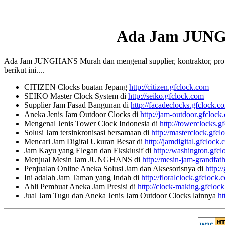
Ada Jam JUN
Ada Jam JUNGHANS Murah dan mengenal supplier, kontraktor, provide
berikut ini....
CITIZEN Clocks buatan Jepang
http://citizen.gfclock.com
SEIKO Master Clock System di
http://seiko.gfclock.com
Supplier Jam Fasad Bangunan di
http://facadeclocks.gfclock.c
Aneka Jenis Jam Outdoor Clocks di
http://jam-outdoor.gfclock
Mengenal Jenis Tower Clock Indonesia di
http://towerclocks.g
Solusi Jam tersinkronisasi bersamaan di
http://masterclock.gfc
Mencari Jam Digital Ukuran Besar di
http://jamdigital.gfclock
Jam Kayu yang Elegan dan Eksklusif di
http://washington.gfc
Menjual Mesin Jam JUNGHANS di
http://mesin-jam-grandfat
Penjualan Online Aneka Solusi Jam dan Aksesorisnya di
http:/
Ini adalah Jam Taman yang Indah di
http://floralclock.gfclock.
Ahli Pembuat Aneka Jam Presisi di
http://clock-making.gfcloc
Jual Jam Tugu dan Aneka Jenis Jam Outdoor Clocks lainnya
ht