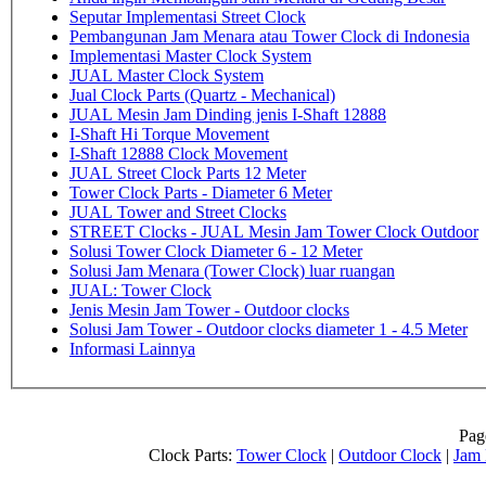
Seputar Implementasi Street Clock
Pembangunan Jam Menara atau Tower Clock di Indonesia
Implementasi Master Clock System
JUAL Master Clock System
Jual Clock Parts (Quartz - Mechanical)
JUAL Mesin Jam Dinding jenis I-Shaft 12888
I-Shaft Hi Torque Movement
I-Shaft 12888 Clock Movement
JUAL Street Clock Parts 12 Meter
Tower Clock Parts - Diameter 6 Meter
JUAL Tower and Street Clocks
STREET Clocks - JUAL Mesin Jam Tower Clock Outdoor
Solusi Tower Clock Diameter 6 - 12 Meter
Solusi Jam Menara (Tower Clock) luar ruangan
JUAL: Tower Clock
Jenis Mesin Jam Tower - Outdoor clocks
Solusi Jam Tower - Outdoor clocks diameter 1 - 4.5 Meter
Informasi Lainnya
Pag
Clock Parts:
Tower Clock
|
Outdoor Clock
|
Jam 